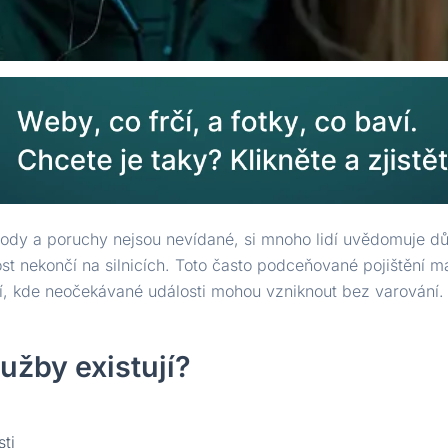
dy a poruchy nejsou nevídané, si mnoho lidí uvědomuje důle
t nekončí na silnicích. Toto často podceňované pojištění m
, kde neočekávané události mohou vzniknout bez varování.
užby existují?
sti