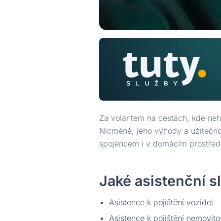
Za volantem na cestách, kde neho
Nicméně, jeho výhody a užitečnos
spojencem i v domácím prostředí
Jaké asistenční sl
Asistence k pojištění vozidel
Asistence k pojištění nemovito