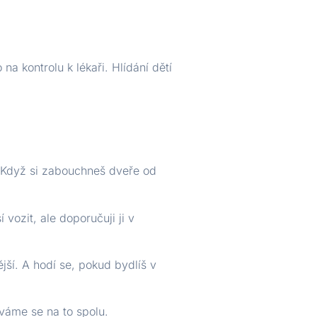
a kontrolu k lékaři. Hlídání dětí
u. Když si zabouchneš dveře od
 vozit, ale doporučuji ji v
ější. A hodí se, pokud bydlíš v
íváme se na to spolu.