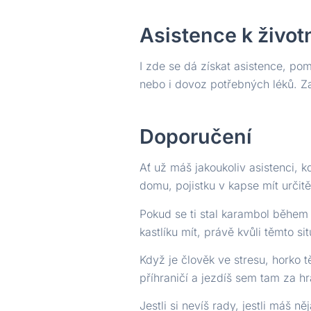
Asistence k život
I zde se dá získat asistence, po
nebo i dovoz potřebných léků. Za 
Doporučení
Ať už máš jakoukoliv asistenci, 
domu, pojistku v kapse mít určit
Pokud se ti stal karambol během ří
kastlíku mít, právě kvůli těmto si
Když je člověk ve stresu, horko t
příhraničí a jezdíš sem tam za hr
Jestli si nevíš rady, jestli máš 