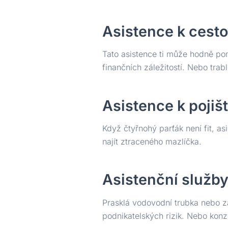
Asistence k cesto
Tato asistence ti může hodně pom
finančních záležitostí. Nebo trabl
Asistence k pojiš
Když čtyřnohý parťák není fit, as
najít ztraceného mazlíčka.
Asistenční služby
Prasklá vodovodní trubka nebo za
podnikatelských rizik. Nebo konzu