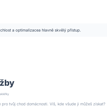
chlost
a optimalizace
a hlavně skvělý přístup
.
užby
akléřky
 pro tvůj chod domácnosti. Víš, kde všude ji můžeš získat?