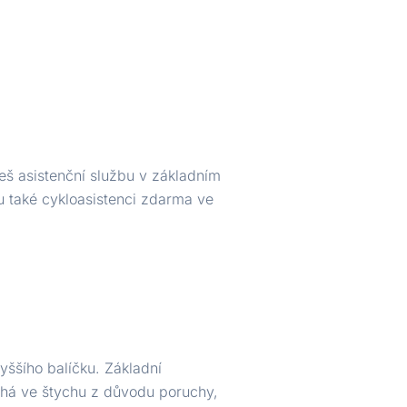
eš asistenční službu v základním
u také cykloasistenci zdarma ve
vyššího balíčku. Základní
echá ve štychu z důvodu poruchy,