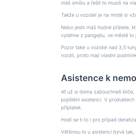
máš smůlu a řešit to musíš na vla
Takže u vozidel je na místě si v
Nebo jestli máš hodné přátele, k
vytáhne z pangejtu, ve městě to j
Pozor také u vozidel nad 3,5 tuny
rozdíl, proto mají vlastní podmín
Asistence k nemo
Ať už si doma zabouchneš klíče, n
pojištění asistencí. V produktech
příplatek.
Hodí se ti to i pro případ derati
Většinou to u asistencí bývá tak