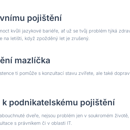
vnímu pojištění
oct kvůli jazykové bariéře, ať už se tvůj problém týká zdr
e na letišti, když zpožděný let je zrušený.
tění mazlíčka
istence ti pomůže s konzultací stavu zvířete, ale také doprav
 k podnikatelskému pojištění
bouchnuté dveře, nejsou problém jen v soukromém životě, pr
ltace s právníkem či v oblasti IT.