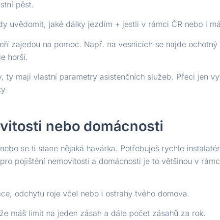
stní pěst.
ždy uvědomit, jaké dálky jezdím + jestli v rámci ČR nebo i m
teří zajedou na pomoc. Např. na vesnicích se najde ochotný 
e horší.
, ty mají vlastní parametry asistenčních služeb. Přeci jen 
ky.
vitosti nebo domácnosti
ebo se ti stane nějaká havárka. Potřebuješ rychle instalatéra
 pro pojištění nemovitosti a domácnosti je to většinou v rám
zace, odchytu roje včel nebo i ostrahy tvého domova.
, že máš limit na jeden zásah a dále počet zásahů za rok.