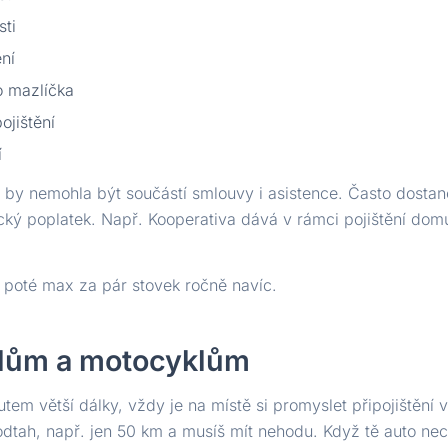
sti
ní
o mazlíčka
ojištění
í
e by nemohla být součástí smlouvy i asistence. Často dostan
ký poplatek. Např. Kooperativa dává v rámci pojištění dom
je poté max za pár stovek ročně navíc.
dlům a motocyklům
autem větší dálky, vždy je na místě si promyslet připojištění 
 odtah, např. jen 50 km a musíš mít nehodu. Když tě auto n