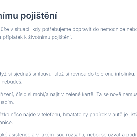
nímu pojištění
může v situaci, kdy potřebujeme dopravit do nemocnice nebo n
příplatek k životnímu pojištění.
když si sjednáš smlouvu, ulož si rovnou do telefonu infolink
ě nebudeš.
zení, číslo si mohl/a najít v zelené kartě. Ta se nově nemusí
tuacím.
ěžko něco najde v telefonu, hmatatelný papírek v autě je jist
anice.
nějaké asistence a v jakém jsou rozsahu, neboj se ozvat a pod