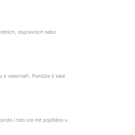
avotních, dopravních nebo
u k veterináři. Pomůže ti také
oto i toto lze mít pojištěno u