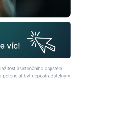
žitost asistenčního pojištění.
á potenciál být nepostradatelným