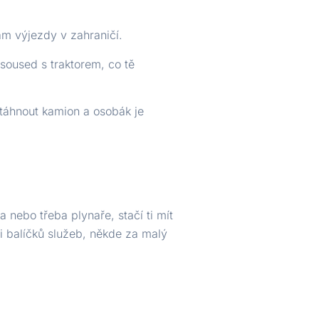
ám výjezdy v zahraničí.
soused s traktorem, co tě
vytáhnout kamion a osobák je
 nebo třeba plynaře, stačí ti mít
ci balíčků služeb, někde za malý