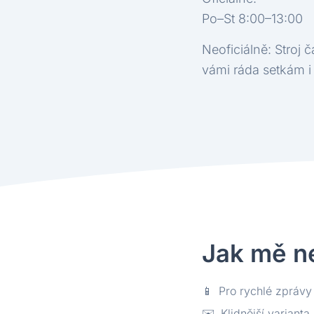
Po–St 8:00–13:00
Neoficiálně: Stroj 
vámi ráda setkám 
Jak mě ne
📱
Pro rychlé zpráv
✉️
Klidnější varianta