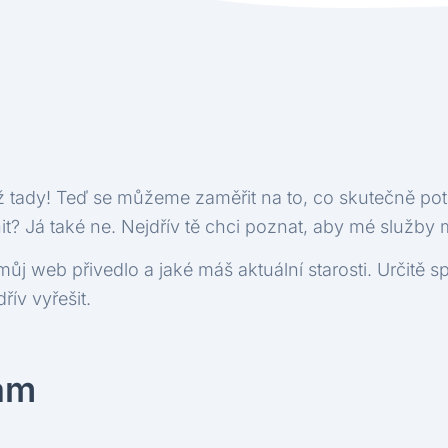
 až tady! Teď se můžeme zaměřit na to, co skutečně po
? Já také ne. Nejdřív tě chci poznat, aby mé služby 
můj web přivedlo a jaké máš aktuální starosti. Určitě
řív vyřešit.
ám