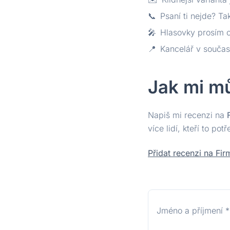
📞
Psaní ti nejde? Ta
🎤
Hlasovky prosím o
📍
Kancelář v souča
Jak mi m
Napiš mi recenzi na
více lidí, kteří to potř
Přidat recenzi na Fir
Jméno a příjmení
*