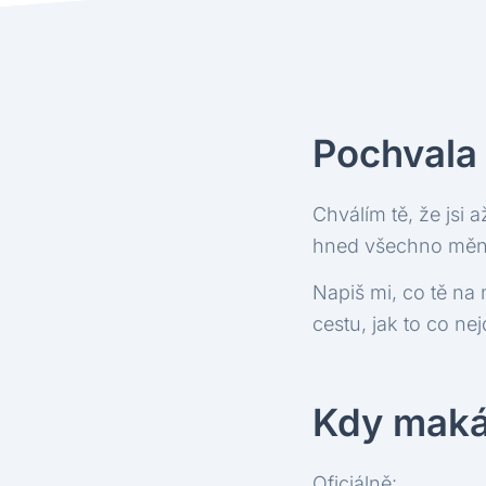
Pochvala
Chválím tě, že jsi
hned všechno měnit
Napiš mi, co tě na 
cestu, jak to co nejd
Kdy mak
Oficiálně: