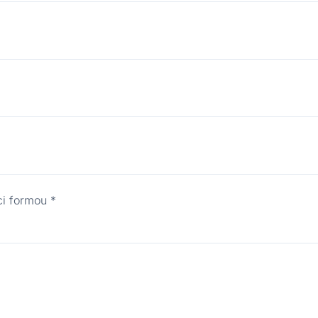
ci formou
*