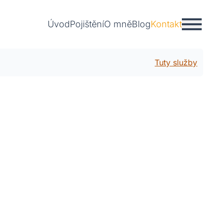
Úvod
Pojištění
O mně
Blog
Kontakt
Tuty služby