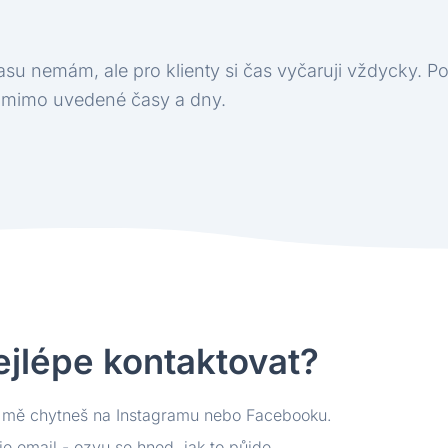
času nemám, ale pro klienty si čas vyčaruji vždycky. 
i mimo uvedené časy a dny.
jlépe kontaktovat?
y mě chytneš na Instagramu nebo Facebooku.
 je email - ozvu se hned, jak to půjde.