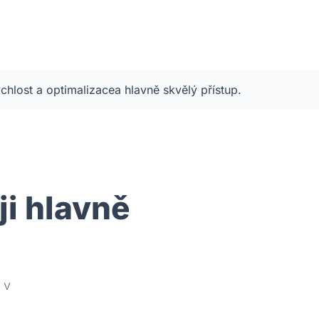
chlost
a optimalizace
a hlavně skvělý přístup
.
i hlavně
 v