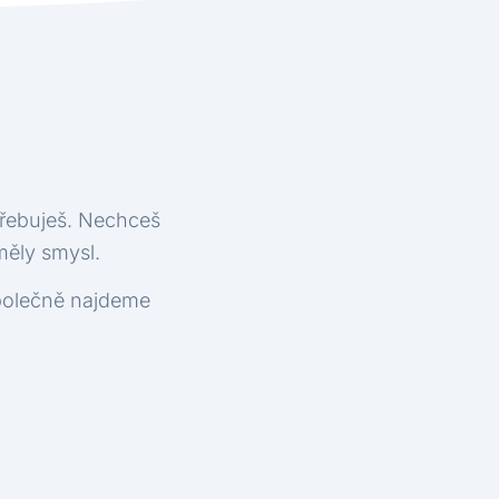
třebuješ. Nechceš
měly smysl.
 společně najdeme