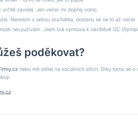
k určitě zavolej. Jen večer mi dopřej volno.
žel. Nenosím s sebou sluchátka, dostanu se na to až večer.
snosti nevyužívám. Jsem tvá výmluva k návštěvě OC Olympi
ůžeš poděkovat?
Firmy.cz
nebo mě sdílej na sociálních sítích. Díky tomu se 
ebují.
my.cz