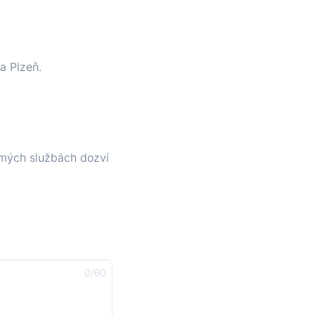
a Plzeň.
o mých službách dozví
0
/
60