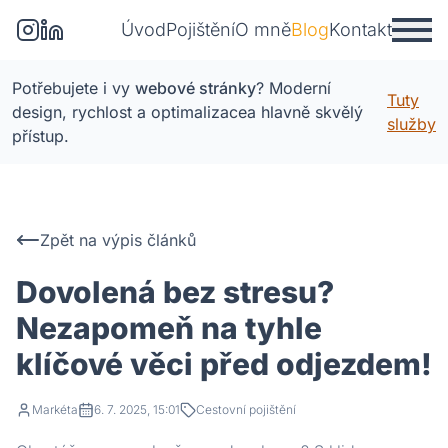
Úvod
Pojištění
O mně
Blog
Kontakt
Potřebujete i vy
webové stránky
?
Moderní
Tuty
design, rychlost
a optimalizace
a hlavně skvělý
služby
přístup
.
Zpět na výpis článků
Dovolená bez stresu?
Nezapomeň na tyhle
klíčové věci před odjezdem!
Markéta
6. 7. 2025, 15:01
Cestovní pojištění