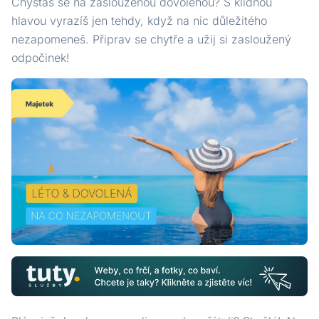
Chystáš se na zaslouženou dovolenou? S klidnou
hlavou vyrazíš jen tehdy, když na nic důležitého
nezapomeneš. Připrav se chytře a užij si zasloužený
odpočinek!