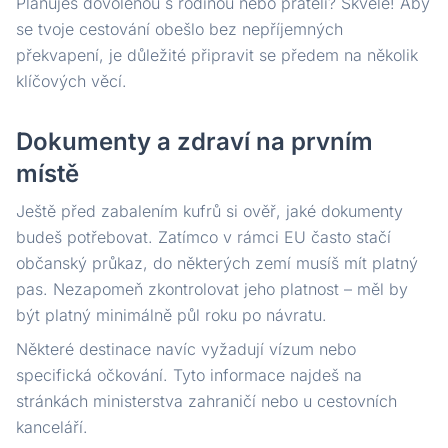
Plánuješ dovolenou s rodinou nebo přáteli? Skvělé! Aby
se tvoje cestování obešlo bez nepříjemných
překvapení, je důležité připravit se předem na několik
klíčových věcí.
Dokumenty a zdraví na prvním
místě
Ještě před zabalením kufrů si ověř, jaké dokumenty
budeš potřebovat. Zatímco v rámci EU často stačí
občanský průkaz, do některých zemí musíš mít platný
pas. Nezapomeň zkontrolovat jeho platnost – měl by
být platný minimálně půl roku po návratu.
Některé destinace navíc vyžadují vízum nebo
specifická očkování. Tyto informace najdeš na
stránkách ministerstva zahraničí nebo u cestovních
kanceláří.